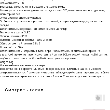
Совместимость: iOS
Беспроводная связь: Wi-Fi, Bluetooth, GPS, Galileo, Beidou
Мониторинг: измерение уровня кислорода в крови, ЭКГ, измерение температуры тела,
мониторинг сна
Операционная система: Watch OS
Особенности: установка сторонних приложений, воспроизведение аудио, магнитная
зарядка
Дополнительные функции: динамик, компас, шагомер
Технология экрана: OLED
Степень защиты: IP6X
Телефонные звонки: собственная SIM-карта
Объем встроенной памяти: 32 МБ
Время работы: 36 ч
Дополнительная информация: водонепроницаемость 100 м, система обнаружения
аварий, обнаружение падения, экстренный сигнал SOS, голосовой помощник Siri, датчик
глубины; совместимость с iPhone 8 и более поздними версиями
Weight: 61g
Условия обмена или возврата товара
Возврат денежных средств или обмен товара возможен в течение 14 дней с момента
совершения покупки. При условии: что внешний вид устройства не нарушен, оно не было
активировано, сохранен чек и гарантийный талон. Упаковка не должна быть вскрыта
Смотреть также
тел: 8-914-926-96-10