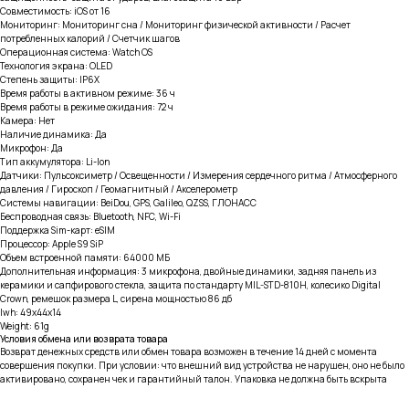
Совместимость: iOS от 16
Мониторинг: Мониторинг сна / Мониторинг физической активности / Расчет
потребленных калорий / Счетчик шагов
Операционная система: Watch OS
Технология экрана: OLED
Степень защиты: IP6X
Время работы в активном режиме: 36 ч
Время работы в режиме ожидания: 72 ч
Камера: Нет
Наличие динамика: Да
Микрофон: Да
Тип аккумулятора: Li-Ion
Датчики: Пульсоксиметр / Освещенности / Измерения сердечного ритма / Атмосферного
давления / Гироскоп / Геомагнитный / Акселерометр
Системы навигации: BeiDou, GPS, Galileo, QZSS, ГЛОНАСС
Беспроводная связь: Bluetooth, NFC, Wi-Fi
Поддержка Sim-карт: eSIM
Процессор: Apple S9 SiP
Объем встроенной памяти: 64000 МБ
Дополнительная информация: 3 микрофона, двойные динамики, задняя панель из
керамики и сапфирового стекла, защита по стандарту MIL-STD-810Н, колесико Digital
Crown, ремешок размера L, сирена мощностью 86 дб
lwh: 49x44x14
Weight: 61g
Условия обмена или возврата товара
Возврат денежных средств или обмен товара возможен в течение 14 дней с момента
совершения покупки. При условии: что внешний вид устройства не нарушен, оно не было
активировано, сохранен чек и гарантийный талон. Упаковка не должна быть вскрыта