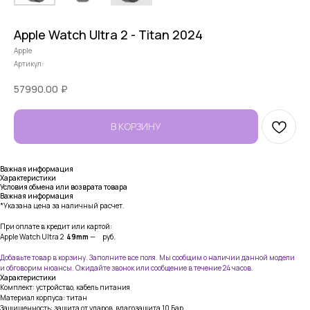
Apple Watch Ultra 2 - Titan 2024
Apple
Артикул:
57990.00
₽
В КОРЗИНУ
Важная информация
Характеристики
Условия обмена или возврата товара
Важная информация
*Указана цена за наличный расчет.
При оплате в кредит или картой:
Apple Watch Ultra 2
49mm
— руб.
Добавьте товар в корзину. Заполните все поля. Мы сообщим о наличии данной модели
и обговорим нюансы. Ожидайте звонок или сообщение в течение 24 часов.
Характеристики
Комплект: устройство, кабель питания
Материал корпуса: титан
Защищенность: защита от ударов, влагозащита 10 Бар