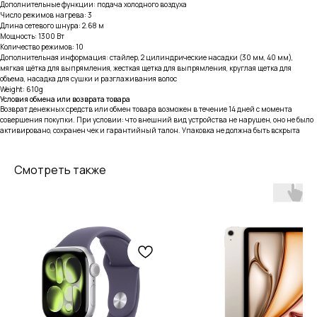
Дополнительные функции: подача холодного воздуха
Число режимов нагрева: 3
Длина сетевого шнура: 2.68 м
Мощность: 1300 Вт
Количество режимов: 10
Дополнительная информация: стайлер, 2 цилиндрические насадки (30 мм, 40 мм),
мягкая щётка для выпрямления, жесткая щетка для выпрямления, круглая щетка для
объема, насадка для сушки и разглаживания волос
Weight: 610g
Условия обмена или возврата товара
Возврат денежных средств или обмен товара возможен в течение 14 дней с момента
совершения покупки. При условии: что внешний вид устройства не нарушен, оно не было
активировано, сохранен чек и гарантийный талон. Упаковка не должна быть вскрыта
Смотреть также
тел: 8-914-926-96-10
Услуги
Каталог
iPhone
Trade-in
Mac