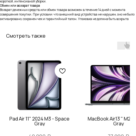
короткой, интенсивной уборки.
Обмен или возврат товара
Возврат денежных средств или обмен товара возможен в течение 14 дней с момента
совершения покупки. При условии: что внешний вид устройства не нарушен, оно не было
активировано, сохранен чек и гарантийный талон. Упаковка не должна быть вскрыта
Смотреть также
тел: 8-914-926-96-10
Услуги
Каталог
iPhone
Trade-in
Mac
iPad
Watch
Информация
AirPods
Контакты
Аксессуары Apple
Согласие на обработку
персональных данных
Другая техника
© Все права защищены 2022-2025
Pad Air 11" 2024 M3 - Space
MacBook Air13 " M2 -
Разработка сайта Vashkevich T.
Gray
Gray