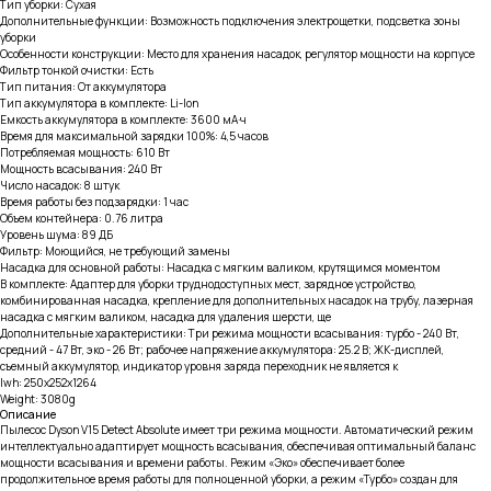
Тип уборки: Сухая
Дополнительные функции: Возможность подключения электрощетки, подсветка зоны
уборки
Особенности конструкции: Место для хранения насадок, регулятор мощности на корпусе
Фильтр тонкой очистки: Есть
Тип питания: От аккумулятора
Тип аккумулятора в комплекте: Li-Ion
Емкость аккумулятора в комплекте: 3600 мА·ч
Время для максимальной зарядки 100%: 4,5 часов
Потребляемая мощность: 610 Вт
Мощность всасывания: 240 Вт
Число насадок: 8 штук
Время работы без подзарядки: 1 час
Объем контейнера: 0.76 литра
Уровень шума: 89 ДБ
Фильтр: Моющийся, не требующий замены
Насадка для основной работы: Насадка с мягким валиком, крутящимся моментом
В комплекте: Адаптер для уборки труднодоступных мест, зарядное устройство,
комбинированная насадка, крепление для дополнительных насадок на трубу, лазерная
насадка с мягким валиком, насадка для удаления шерсти, ще
Дополнительные характеристики: Три режима мощности всасывания: турбо - 240 Вт,
средний - 47 Вт, эко - 26 Вт; рабочее напряжение аккумулятора: 25.2 В; ЖК-дисплей,
съемный аккумулятор, индикатор уровня заряда переходник не является к
lwh: 250x252x1264
Weight: 3080g
Описание
Пылесос Dyson V15 Detect Absolute имеет три режима мощности. Автоматический режим
интеллектуально адаптирует мощность всасывания, обеспечивая оптимальный баланс
мощности всасывания и времени работы. Режим «Эко» обеспечивает более
продолжительное время работы для полноценной уборки, а режим «Турбо» создан для