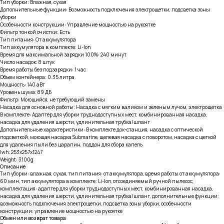
Тип уборки: Влажная, сухая
Дополнительные функции: Возможность подключения электрощетки, подсветка зоны
уборки
Особенности конструкции: Управление мощностью на рукоятке
Фильтр тонкой очистки: Есть
Тип питания: От аккумулятора
Тип аккумулятора в комплекте: Li-Ion
Время для максимальной зарядки 100%: 240 минут
Число насадок: 8 штук
Время работы без подзарядки: 1 час
Объем контейнера: 0.35 литра
Мощность: 140 аВт
Уровень шума: 89 ДБ
Фильтр: Моющийся, не требующий замены
Насадка для основной работы: Насадка с мягким валиком и зеленым лучом, электрощетка
В комплекте: Адаптер для уборки труднодоступных мест, комбинированная насадка,
насадка для удаления шерсти, удлинительная трубка/шланг
Дополнительные характеристики: В комплекте док-станция, насадка с оптической
подсветкой, моющая насадка Submarine, щелевая насадка с поворотом, насадка с щеткой
для удаления пыли без царапин, поддон для сбора капель
lwh: 253x257x1247
Weight: 3100g
Описание
Тип уборки: влажная, сухая, тип питания: от аккумулятора, время работы от аккумулятора:
60 мин, тип аккумулятора в комплекте: Li-Ion, отсоединяемый ручной пылесос,
комплектация: адаптер для уборки труднодоступных мест, комбинированная насадка,
насадка для удаления шерсти, удлинительная трубка/шланг, дополнительные функции:
возможность подключения электрощетки, подсветка зоны уборки, особенности
конструкции: управление мощностью на рукоятке
Обмен или возврат товара