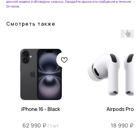
данной модели и обговорим нюансы. Ожидайте звонок или сообщение в течение
24 часов.
Смотреть также
тел: 8-914-926-96-10
Услуги
Каталог
iPhone
Trade-in
Mac
iPad
iPhone 16 - Black
Airpods Pro 3
Watch
Информация
AirPods
₽
₽
62 990
18 990
Контакты
/
1 шт
Аксессуары Apple
Согласие на обработку
персональных данных
Другая техника