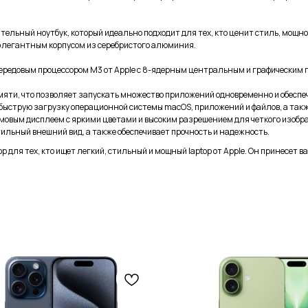
дительный ноутбук, который идеально подходит для тех, кто ценит стиль, мощ
 элегантным корпусом из серебристого алюминия.
передовым процессором M3 от Apple с 8-ядерным центральным и графическим
амяти, что позволяет запускать множество приложений одновременно и обеспе
 быструю загрузку операционной системы macOS, приложений и файлов, а так
мовым дисплеем с яркими цветами и высоким разрешением для четкого изобр
ильный внешний вид, а также обеспечивает прочность и надежность.
ор для тех, кто ищет легкий, стильный и мощный laptop от Apple. Он принесет 