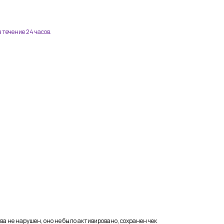
 течение 24 часов.
ва не нарушен, оно не было активировано, сохранен чек