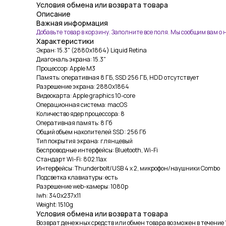
Условия обмена или возврата товара
Описание
Важная информация
Добавьте товар в корзину. Заполните все поля. Мы сообщим вам о
Характеристики
Экран: 15.3" (2880x1864) Liquid Retina
Диагональ экрана: 15.3"
Процессор: Apple M3
Память: оперативная 8 ГБ, SSD 256 ГБ, HDD отсутствует
Разрешение экрана: 2880x1864
Видеокарта: Apple graphics 10-core
Операционная система: macOS
Количество ядер процессора: 8
Оперативная память: 8 Гб
Общий объем накопителей SSD: 256 Гб
Тип покрытия экрана: глянцевый
Беспроводные интерфейсы: Bluetooth, Wi-Fi
Стандарт Wi-Fi: 802.11ax
Интерфейсы: Thunderbolt/USB 4 x 2, микрофон/наушники Combo
Подсветка клавиатуры: есть
Разрешение web-камеры: 1080p
lwh: 340x237x11
Weight: 1510g
Условия обмена или возврата товара
Возврат денежных средств или обмен товара возможен в течение 1