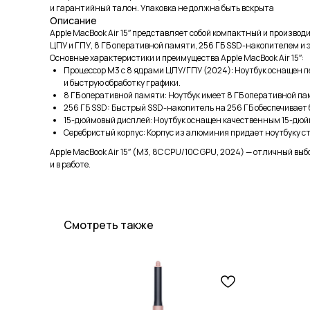
и гарантийный талон. Упаковка не должна быть вскрыта
Описание
Apple MacBook Air 15″ представляет собой компактный и произво
ЦПУ и ГПУ, 8 ГБ оперативной памяти, 256 ГБ SSD-накопителем и
Основные характеристики и преимущества Apple MacBook Air 15″:
Процессор M3 с 8 ядрами ЦПУ/ГПУ (2024): Ноутбук оснащен 
и быструю обработку графики.
8 ГБ оперативной памяти: Ноутбук имеет 8 ГБ оперативной п
256 ГБ SSD: Быстрый SSD-накопитель на 256 ГБ обеспечивает
15-дюймовый дисплей: Ноутбук оснащен качественным 15-дюй
Серебристый корпус: Корпус из алюминия придает ноутбуку ст
Apple MacBook Air 15″ (M3, 8C CPU/10C GPU, 2024) — отличный выб
и в работе.
Смотреть также