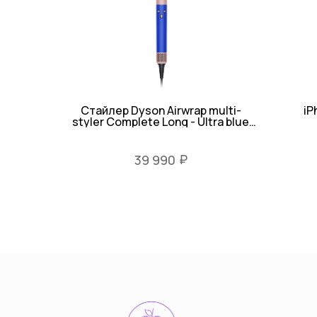
Стайлер Dyson Airwrap multi-
iP
styler Complete Long - Ultra blue
Blush pink
₽
39 990
тел: 8-914-926-96-10
© Все права защищены 2022-2025
Разработка сайта Vashkevich T.