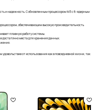
ность и надежность. С обновленным процессором M3 с 8-ядерным
 процессором, обеспечивающим высокую производительность
чивает плавную работу системы.
же достаточно места для хранения данных.
ажения.
вам удовольствие от использования как в повседневной жизни, так