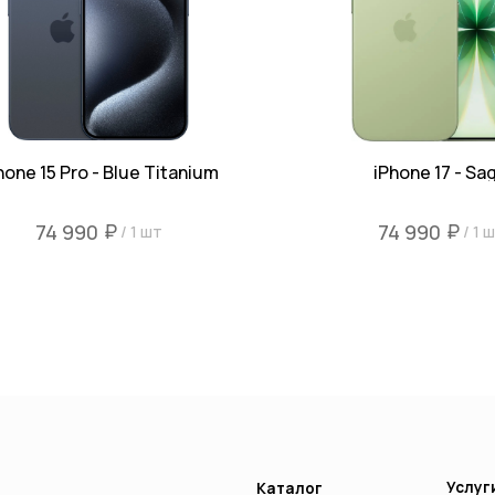
hone 15 Pro - Blue Titanium
iPhone 17 - Sa
₽
₽
74 990
74 990
/
1 шт
/
1 
Услуги
Каталог
Trade-in
iPhone
Mac
iPad
Watch
AirPods
Аксессуары Apple
Другая техника