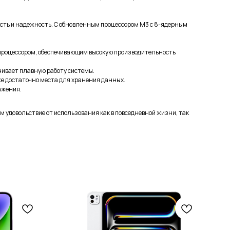
ность и надежность. С обновленным процессором M3 с 8-ядерным
 процессором, обеспечивающим высокую производительность
чивает плавную работу системы.
же достаточно места для хранения данных.
ажения.
вам удовольствие от использования как в повседневной жизни, так