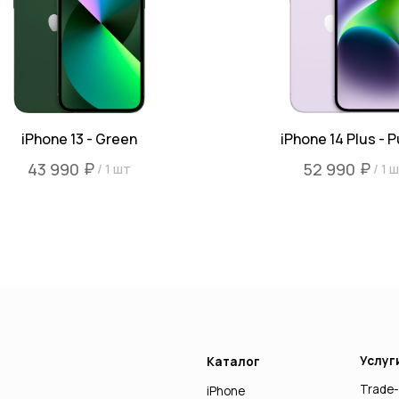
iPhone 13 - Green
iPhone 14 Plus - P
₽
₽
43 990
52 990
/
1 шт
/
1 
Услуги
Каталог
Trade-in
iPhone
Mac
iPad
Watch
AirPods
Аксессуары Apple
Другая техника