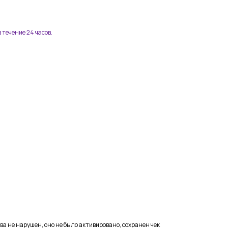
 течение 24 часов.
ва не нарушен, оно не было активировано, сохранен чек