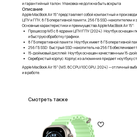
и гарантийный талон. Упаковка не должна быть вскрыта
Описание
Apple MacBook Air 15″ представляет собой компактный и произво
ЦПУ и ГПУ, 8 ГБ оперативной памяти, 256 ГБ SSD-накопителем и
Основные характеристики и преимущества Apple MacBook Air 15″:
Процессор M3 с 8 ядрами ЦПУ/ГПУ (2024): Ноутбук оснащен 
и быструю обработку графики.
8 ГБ оперативной памяти: Ноутбук имеет 8 ГБ оперативной п
256 ГБ SSD: Быстрый SSD-накопитель на 256 ГБ обеспечивает
15-дюймовый дисплей: Ноутбук оснащен качественным 15-дюй
Серебристый корпус: Корпус из алюминия придает ноутбуку ст
Apple MacBook Air 15″ (M3, 8C CPU/10C GPU, 2024) — отличный выб
и в работе.
Смотреть также