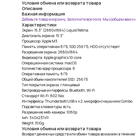
Условия обмена или возврата товара
Описание
Важная информация
Добавьте товар в корзину. Заполните все поля. Мы сообщим вам о
Характеристики
Экран: 15.3" (2880x1864) Liquid Retina
Диагональ экрана: 15.3"
Процессор: Apple M3
Память: оперативная 8 ГБ, SSD 256 ГБ, HDD отсутствует
Разрешение экрана: 2880x1864
Видеокарта: Apple graphics 10-core
Операционная система: macOS
Количество ядер процессора: 8
Оперативная память: 8 Гб
Общий объем накопителей SSD: 256 Гб
Тип покрытия экрана: глянцевый
Беспроводные интерфейсы: Bluetooth, Wi-Fi
Стандарт Wi-Fi: 802.11ax
Интерфейсы: Thunderbolt/USB 4 x 2, микрофон/наушники Combo
Подсветка клавиатуры: есть
Разрешение web-камеры: 1080p
lwh: 340x237x11
Weight: 1510g
Условия обмена или возврата товара
Возврат денежных средств или обмен товара возможен в течение 1