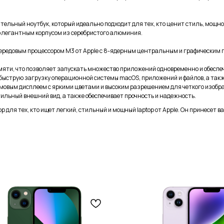
дительный ноутбук, который идеально подходит для тех, кто ценит стиль, мощ
 элегантным корпусом из серебристого алюминия.
передовым процессором M3 от Apple с 8-ядерным центральным и графическим
амяти, что позволяет запускать множество приложений одновременно и обеспе
 быструю загрузку операционной системы macOS, приложений и файлов, а так
мовым дисплеем с яркими цветами и высоким разрешением для четкого изобр
ильный внешний вид, а также обеспечивает прочность и надежность.
ор для тех, кто ищет легкий, стильный и мощный laptop от Apple. Он принесет 