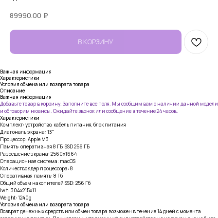
89990.00
₽
В КОРЗИНУ
Важная информация
Характеристики
Условия обмена или возврата товара
Описание
Важная информация
Добавьте товар в корзину. Заполните все поля. Мы сообщим вам о наличии данной модели
и обговорим нюансы. Ожидайте звонок или сообщение в течение 24 часов.
Характеристики
Комплект: устройство, кабель питания, блок питания
Диагональ экрана: 13"
Процессор: Apple M3
Память: оперативная 8 ГБ, SSD 256 ГБ
Разрешение экрана: 2560x1664
Операционная система: macOS
Количество ядер процессора: 8
Оперативная память: 8 Гб
Общий объем накопителей SSD: 256 Гб
lwh: 304x215x11
Weight: 1240g
Условия обмена или возврата товара
Возврат денежных средств или обмен товара возможен в течение 14 дней с момента