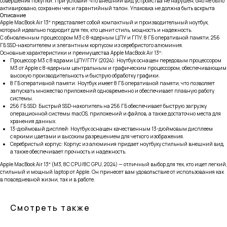
совершения покупки. При условии: что внешний вид устройства не нарушен, оно не было
активировано, сохранен чек и гарантийный талон. Упаковка не должна быть вскрыта
Описание
Apple MacBook Air 13″ представляет собой компактный и производительный ноутбук,
который идеально подходит для тех, кто ценит стиль, мощность и надежность.
С обновленным процессором M3 с 8-ядерным ЦПУ и ГПУ, 8 ГБ оперативной памяти, 256
ГБ SSD-накопителем и элегантным корпусом из серебристого алюминия.
Основные характеристики и преимущества Apple MacBook Air 13″:
Процессор M3 с 8 ядрами ЦПУ/ГПУ (2024): Ноутбук оснащен передовым процессором
M3 от Apple с 8-ядерным центральным и графическим процессором, обеспечивающим
высокую производительность и быструю обработку графики.
8 ГБ оперативной памяти: Ноутбук имеет 8 ГБ оперативной памяти, что позволяет
запускать множество приложений одновременно и обеспечивает плавную работу
системы.
256 ГБ SSD: Быстрый SSD-накопитель на 256 ГБ обеспечивает быструю загрузку
тел: 8-914-926-96-10
операционной системы macOS, приложений и файлов, а также достаточно места для
хранения данных.
13-дюймовый дисплей: Ноутбук оснащен качественным 13-дюймовым дисплеем
Услуги
Каталог
с яркими цветами и высоким разрешением для четкого изображения.
Серебристый корпус: Корпус из алюминия придает ноутбуку стильный внешний вид,
iPhone
Trade-in
а также обеспечивает прочность и надежность.
Mac
Apple MacBook Air 13″ (M3, 8C CPU/8C GPU, 2024) — отличный выбор для тех, кто ищет легкий,
iPad
стильный и мощный laptop от Apple. Он принесет вам удовольствие от использования как
в повседневной жизни, так и в работе.
Watch
Информация
AirPods
Контакты
Смотреть также
Аксессуары Apple
Согласие на обработку
персональных данных
Другая техника