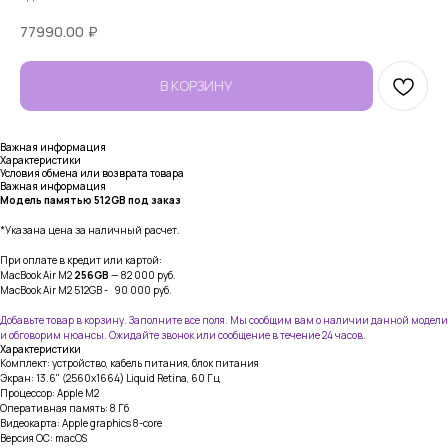
77990.00
₽
В КОРЗИНУ
Важная информация
Характеристики
Условия обмена или возврата товара
Важная информация
Модель памятью 512GB под заказ
*Указана цена за наличный расчет.
При оплате в кредит или картой:
MacBook Air M2
256GB
— 82 000 руб.
MacBook Air M2 512GB - 90 000 руб.
Добавьте товар в корзину. Заполните все поля. Мы сообщим вам о наличии данной модели
и обговорим нюансы. Ожидайте звонок или сообщение в течение 24 часов.
Характеристики
Комплект: устройство, кабель питания, блок питания
Экран: 13.6" (2560x1664) Liquid Retina, 60 Гц
Процессор: Apple M2
Оперативная память: 8 Гб
Видеокарта: Apple graphics 8-core
Версия ОС: macOS