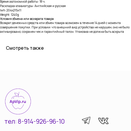
Время автономной работы: 18 ч.
Раскладка клавиатуры: Английская и русская
lwh: 204x215x11
тел: 8-914-926-96-10
Weight: 1240g
Условия обмена или возврата товара
Возврат денежных средств или обмен товара возможен в течение 14 дней с момента
Услуги
Каталог
совершения покупки. При условии: что внешний вид устройства не нарушен, оно не было
активировано, сохранен чек и гарантийный талон. Упаковка не должна быть вскрыта
iPhone
Trade-in
Mac
iPad
Смотреть также
Watch
Информация
AirPods
Контакты
Аксессуары Apple
Согласие на обработку
персональных данных
Другая техника
© Все права защищены 2022-2025
Разработка сайта Vashkevich T.