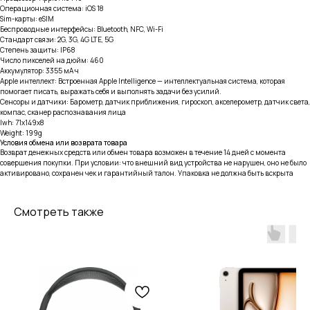
Операционная система: iOS 18
Sim-карты: eSIM
Беспроводные интерфейсы: Bluetooth, NFC, Wi-Fi
Стандарт связи: 2G, 3G, 4G LTE, 5G
Степень защиты: IP68
Число пикселей на дюйм: 460
Аккумулятор: 3355 мА·ч
Apple интеллект: Встроенная Apple Intelligence — интеллектуальная система, которая
помогает писать, выражать себя и выполнять задачи без усилий.
Сенсоры и датчики: Барометр, датчик приближения, гироскоп, акселерометр, датчик света,
компас, сканер распознавания лица
lwh: 71x149x8
Weight: 199g
Условия обмена или возврата товара
Возврат денежных средств или обмен товара возможен в течение 14 дней с момента
совершения покупки. При условии: что внешний вид устройства не нарушен, оно не было
активировано, сохранен чек и гарантийный талон. Упаковка не должна быть вскрыта
Смотреть также
тел: 8-914-926-96-10
Услуги
Каталог
iPhone
Trade-in