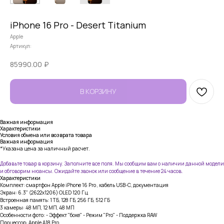
iPhone 16 Pro - Desert Titanium
Apple
Артикул:
85990.00
₽
В КОРЗИНУ
Важная информация
Характеристики
Условия обмена или возврата товара
Важная информация
*Указана цена за наличный расчет.
Добавьте товар в корзину. Заполните все поля. Мы сообщим вам о наличии данной модели
и обговорим нюансы. Ожидайте звонок или сообщение в течение 24 часов.
Характеристики
Комплект: смартфон Apple iPhone 16 Pro , кабель USB-C, документация
Экран: 6.3" (2622x1206) OLED 120 Гц
Встроенная память: 1 ТБ, 128 ГБ, 256 ГБ, 512 ГБ
3 камеры: 48 МП, 12 МП, 48 МП
Особенности фото: - Эффект "боке" - Режим "Pro" - Поддержка RAW
Процессор: Apple A18 Pro