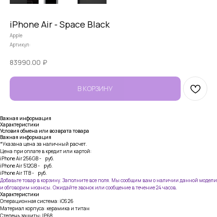
iPhone Air - Space Black
Apple
Артикул:
83990.00
₽
В КОРЗИНУ
Важная информация
Характеристики
Условия обмена или возврата товара
Важная информация
*Указана цена за наличный расчет.
Цена при оплате в кредит или картой:
iPhone Air 256GB - руб.
iPhone Air 512GB - руб.
iPhone Air 1TB - руб.
Добавьте товар в корзину. Заполните все поля. Мы сообщим вам о наличии данной модели
и обговорим нюансы. Ожидайте звонок или сообщение в течение 24 часов.
Характеристики
Операционная система: iOS 26
Материал корпуса: керамика и титан
Степень защиты: IP68