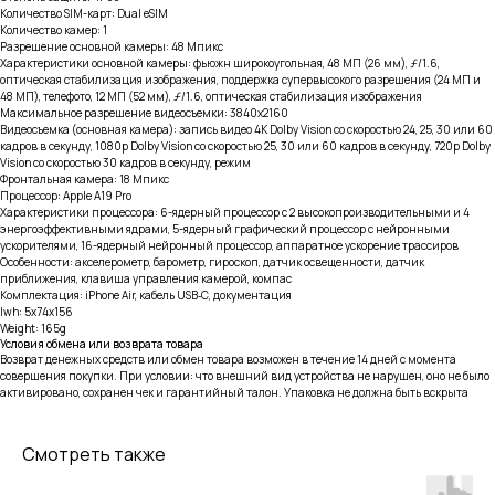
Количество SIM-карт: Dual eSIM
Количество камер: 1
Разрешение основной камеры: 48 Мпикс
Характеристики основной камеры: фьюжн широкоугольная, 48 МП (26 мм), ƒ/1.6,
оптическая стабилизация изображения, поддержка супервысокого разрешения (24 МП и
48 МП), телефото, 12 МП (52 мм), ƒ/1.6, оптическая стабилизация изображения
Максимальное разрешение видеосъемки: 3840x2160
Видеосъемка (основная камера): запись видео 4K Dolby Vision со скоростью 24, 25, 30 или 60
кадров в секунду, 1080p Dolby Vision со скоростью 25, 30 или 60 кадров в секунду, 720p Dolby
Vision со скоростью 30 кадров в секунду, режим
Фронтальная камера: 18 Мпикс
Процессор: Apple A19 Pro
Характеристики процессора: 6-ядерный процессор с 2 высокопроизводительными и 4
энергоэффективными ядрами, 5-ядерный графический процессор с нейронными
ускорителями, 16-ядерный нейронный процессор, аппаратное ускорение трассиров
Особенности: акселерометр, барометр, гироскоп, датчик освещенности, датчик
приближения, клавиша управления камерой, компас
Комплектация: iPhone Air, кабель USB‑C, документация
lwh: 5x74x156
Weight: 165g
Условия обмена или возврата товара
Возврат денежных средств или обмен товара возможен в течение 14 дней с момента
совершения покупки. При условии: что внешний вид устройства не нарушен, оно не было
активировано, сохранен чек и гарантийный талон. Упаковка не должна быть вскрыта
Смотреть также