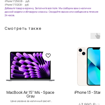
iPhone 17 256GB - руб.
iPhone 17 512GB - руб.
Добавьте товар в корзину. Заполните все поля. Мы сообщим вам о наличии
данной модели и обговорим нюансы. Ожидайте звонок или сообщение в течение
24 часов.
Смотреть также
тел: 8-914-926-96-10
Услуги
Каталог
iPhone
Trade-in
Mac
iPad
MacBook Air 15" M4 - Space
iPhone 13 - Starli
Watch
Информация
Gray
AirPods
Контакты
Цена указана за наличный расчет
₽
43 990
/
1 шт