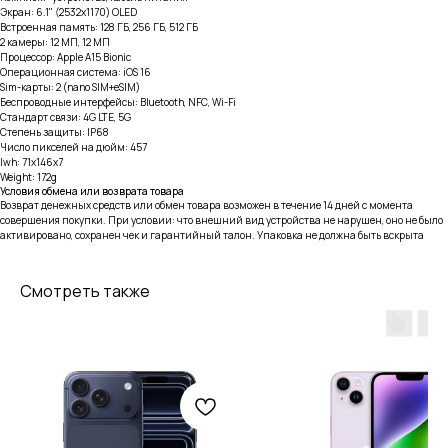
Экран: 6.1" (2532x1170) OLED
Встроенная память: 128 ГБ, 256 ГБ, 512 ГБ
2 камеры: 12 МП, 12 МП
Процессор: Apple A15 Bionic
Операционная система: iOS 16
Sim-карты: 2 (nano SIM+eSIM)
Беспроводные интерфейсы: Bluetooth, NFC, Wi-Fi
Стандарт связи: 4G LTE, 5G
Степень защиты: IP68
Число пикселей на дюйм: 457
lwh: 71x146x7
Weight: 172g
Условия обмена или возврата товара
Возврат денежных средств или обмен товара возможен в течение 14 дней с момента
совершения покупки. При условии: что внешний вид устройства не нарушен, оно не было
активировано, сохранен чек и гарантийный талон. Упаковка не должна быть вскрыта
Смотреть также
тел: 8-914-926-96-10
Услуги
Каталог
iPhone
Trade-in
Mac