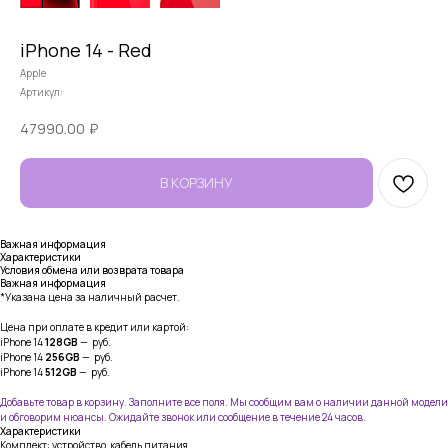
iPhone 14 - Red
Apple
Артикул:
47990.00
₽
В КОРЗИНУ
Важная информация
Характеристики
Условия обмена или возврата товара
Важная информация
*Указана цена за наличный расчет.
Цена при оплате в кредит или картой:
iPhone 14
128GB
— руб.
iPhone 14
256GB
— руб.
iPhone 14
512GB
— руб.
Добавьте товар в корзину. Заполните все поля. Мы сообщим вам о наличии данной модели
и обговорим нюансы. Ожидайте звонок или сообщение в течение 24 часов.
Характеристики
Комплект: устройство, кабель питания