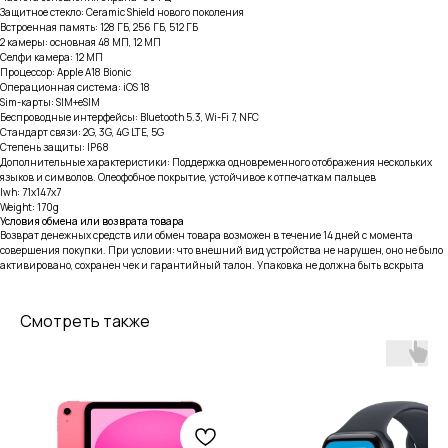
Защитное стекло: Ceramic Shield нового поколения
Встроенная память: 128 ГБ, 256 ГБ, 512 ГБ
2 камеры: основная 48 МП, 12 МП
Селфи камера: 12 МП
Процессор: Apple A18 Bionic
Операционная система: iOS 18
Sim-карты: SIM+eSIM
Беспроводные интерфейсы: Bluetooth 5.3, Wi-Fi 7, NFC
Стандарт связи: 2G, 3G, 4G LTE, 5G
Степень защиты: IP68
Дополнительные характеристики: Поддержка одновременного отображения нескольких
языков и символов. Олеофобное покрытие, устойчивое к отпечаткам пальцев
lwh: 71x147x7
Weight: 170g
Условия обмена или возврата товара
Возврат денежных средств или обмен товара возможен в течение 14 дней с момента
совершения покупки. При условии: что внешний вид устройства не нарушен, оно не было
активировано, сохранен чек и гарантийный талон. Упаковка не должна быть вскрыта
Смотреть также
тел: 8-914-926-96-10
Услуги
Каталог