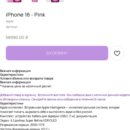
iPhone 16 - Pink
Apple
Артикул:
58990.00
₽
В КОРЗИНУ
Важная информация
Характеристики
Условия обмена или возврата товара
Важная информация
*Указана цена за наличный расчет.
Добавьте товар в корзину. Заполните все поля. Мы сообщим вам о наличии данной модели
и обговорим нюансы. Ожидайте звонок или сообщение в течение 24 часов.
Характеристики
Apple интеллект: Встроенная Apple Intelligence — интеллектуальная система, которая
помогает писать, выражать себя и выполнять задачи без усилий.
Комплект: устройство, Кабель для зарядки USB‑C (1 м), документация
Экран: 6,1 дюйма, Super Retina XDR OLED
Разрешение экрана: 2556×1179
Частота обновления экрана: 60 Гц