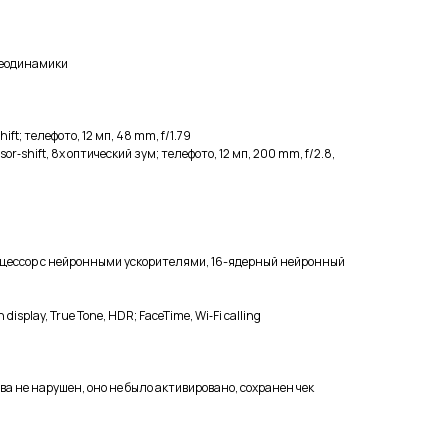
ереодинамики
ft; телефото, 12 мп, 48 mm, f/1.79
r‑shift, 8x оптический зум; телефото, 12 мп, 200 mm, f/2.8,
оцессор с нейронными ускорителями, 16-ядерный нейронный
play, True Tone, HDR; FaceTime, Wi‑Fi calling
ва не нарушен, оно не было активировано, сохранен чек