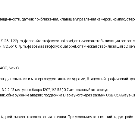
освещенности, датчик приближения, клавиша управления камерой, компас, ст
1.28", 1.22µm, фазовый автофокус dual pixel, оптическая стабилизация sensor-shi
 1/2.55", 0.7µm, фазовый автофокус dual pixel, оптическая стабилизация 3D senso
НАСС, NavlC
оизводительными и 4 энергоэффективными ядрами, 6-ядерный графический пр
2.2, 13 мм, угол обзора 120°, 1/2.55", 0.7µm, фазовый автофокус
обнаружение аварии; поддержка DisplayPort через разъем USB-C; Always-On dis
4 дней с момента совершения покупки. При условии: что внешний вид устройст