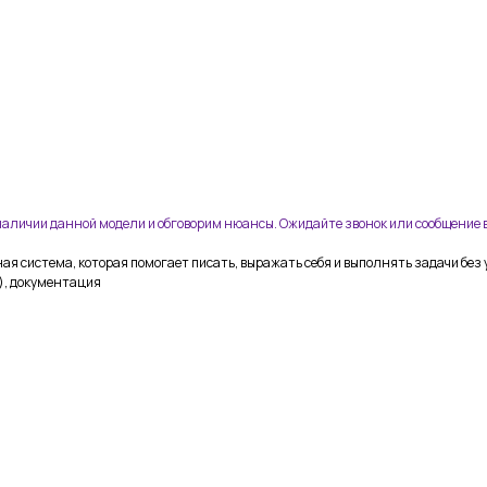
 наличии данной модели и обговорим нюансы. Ожидайте звонок или сообщение в
ная система, которая помогает писать, выражать себя и выполнять задачи без 
р), документация