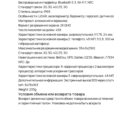
Беспроводные интерфейсы: Bluetooth 5.3, Wi-Fi 7, NFC
Стандарт связи: 2G, 3G, 4G LTE, 5G
Степень защиты: IP68
Особенности: LiDAR, акселерометр, барометр, гироскоп, датчик 
Материал: алюминий и керамика
Формат разрешения экрана: 2K QHD
Число пикселей на дюйм: 458
Характеристики основной камеры: широкоугольная, f/1.78, 24 мм, 1/
Характеристики основной камеры 2: телефото, 48 МП, f/2.8, 100 мм,
гибридный автофокус
Максимальное разрешение видеосъемки: 3840x2160
Стандарт связи: 2G, 3G, 4G LTE, 5G
Навигационная система: BeiDou, GPS, Galileo, QZSS, iBeacon, ГЛО
NFC: Да
Характеристики процессора: 6-ядерный процессор с 2 высокопр
процессор, аппаратное ускорение трассиров
Характеристики основной камеры 3: сверхширокоугольная, 48 МП, f/
Дополнительная информация: Экстренный вызов SOS через спутник, 
lwh: 8x78x163
Weight: 233g
Условия обмена или возврата товара
Возврат денежных средств или обмен товара возможен в течение 1
и гарантийный талон. Упаковка не должна быть вскрыта