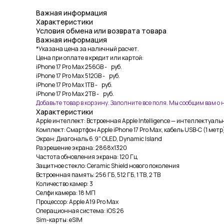
Важная информация
Характеристики
Условия обмена или возврата товара
Важная информация
*Указана цена за наличный расчет.
Цена при оплате в кредит или картой:
iPhone 17 Pro Max 256GB - руб.
iPhone 17 Pro Max 512GB - руб.
iPhone 17 Pro Max 1TB - руб.
iPhone 17 Pro Max 2TB - руб.
Добавьте товар в корзину. Заполните все поля. Мы сообщим вам о
Характеристики
Apple интеллект: Встроенная Apple Intelligence — интеллектуаль
Комплект: Смартфон Apple iPhone 17 Pro Max, кабель USB‑C (1 мет
Экран: Диагональ 6.9" OLED, Dynamic Island
Разрешение экрана: 2868x1320
Частота обновления экрана: 120 Гц
Защитное стекло: Ceramic Shield нового поколения
Встроенная память: 256 ГБ, 512 ГБ, 1 TB, 2 TB
Количество камер: 3
Селфи камера: 18 МП
Процессор: Apple A19 Pro Max
Операционная система: iOS 26
Sim-карты: eSIM