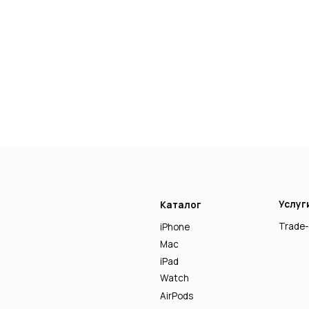
Услуги
Каталог
Trade-in
iPhone
Mac
iPad
Watch
AirPods
Аксессуары Apple
Другая техника