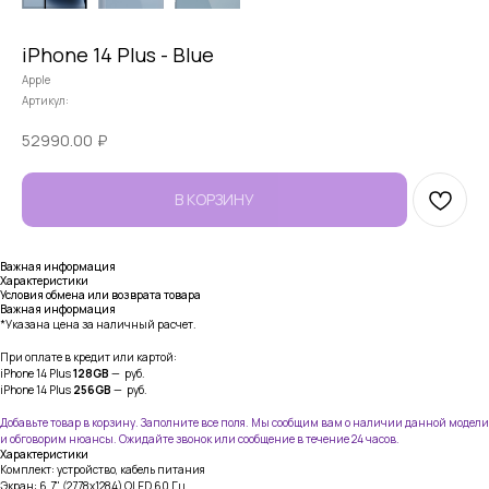
iPhone 14 Plus - Blue
Apple
Артикул:
52990.00
₽
В КОРЗИНУ
Важная информация
Характеристики
Условия обмена или возврата товара
Важная информация
*Указана цена за наличный расчет.
При оплате в кредит или картой:
iPhone 14 Plus
128GB
— руб.
iPhone 14 Plus
256GB
— руб.
Добавьте товар в корзину. Заполните все поля. Мы сообщим вам о наличии данной модели
и обговорим нюансы. Ожидайте звонок или сообщение в течение 24 часов.
Характеристики
Комплект: устройство, кабель питания
Экран: 6.7" (2778x1284) OLED 60 Гц