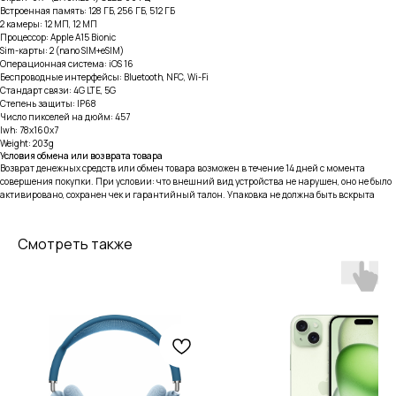
Встроенная память: 128 ГБ, 256 ГБ, 512 ГБ
2 камеры: 12 МП, 12 МП
Процессор: Apple A15 Bionic
Sim-карты: 2 (nano SIM+eSIM)
Операционная система: iOS 16
Беспроводные интерфейсы: Bluetooth, NFC, Wi-Fi
Стандарт связи: 4G LTE, 5G
Степень защиты: IP68
Число пикселей на дюйм: 457
lwh: 78x160x7
Weight: 203g
Условия обмена или возврата товара
Возврат денежных средств или обмен товара возможен в течение 14 дней с момента
совершения покупки. При условии: что внешний вид устройства не нарушен, оно не было
активировано, сохранен чек и гарантийный талон. Упаковка не должна быть вскрыта
Смотреть также
тел: 8-914-926-96-10
Услуги
Каталог
iPhone
Trade-in