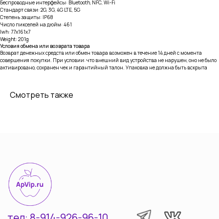
Беспроводные интерфейсы: Bluetooth, NFC, Wi-Fi
Стандарт связи: 2G, 3G, 4G LTE, 5G
Степень защиты: IP68
Число пикселей на дюйм: 461
тел: 8-914-926-96-10
lwh: 77x161x7
Weight: 201g
Условия обмена или возврата товара
Услуги
Каталог
Возврат денежных средств или обмен товара возможен в течение 14 дней с момента
совершения покупки. При условии: что внешний вид устройства не нарушен, оно не было
iPhone
Trade-in
активировано, сохранен чек и гарантийный талон. Упаковка не должна быть вскрыта
Mac
iPad
Смотреть также
Watch
Информация
AirPods
Контакты
Аксессуары Apple
Согласие на обработку
персональных данных
Другая техника
© Все права защищены 2022-2025
Разработка сайта Vashkevich T.