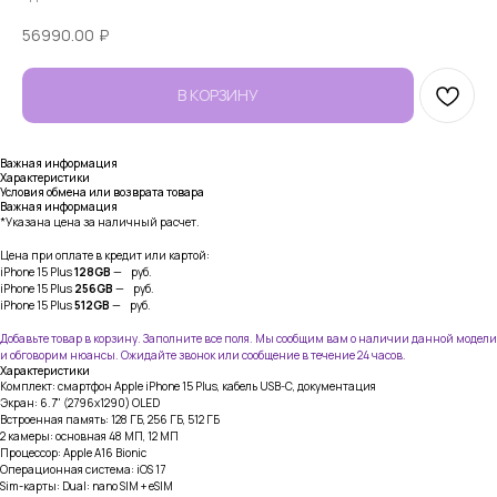
56990.00
₽
В КОРЗИНУ
Важная информация
Характеристики
Условия обмена или возврата товара
Важная информация
*Указана цена за наличный расчет.
Цена при оплате в кредит или картой:
iPhone 15 Plus
128GB
— руб.
iPhone 15 Plus
256GB
— руб.
iPhone 15 Plus
512GB
— руб.
Добавьте товар в корзину. Заполните все поля. Мы сообщим вам о наличии данной модели
и обговорим нюансы. Ожидайте звонок или сообщение в течение 24 часов.
Характеристики
Комплект: смартфон Apple iPhone 15 Plus, кабель USB-C, документация
Экран: 6.7" (2796x1290) OLED
Встроенная память: 128 ГБ, 256 ГБ, 512 ГБ
2 камеры: основная 48 МП, 12 МП
Процессор: Apple A16 Bionic
Операционная система: iOS 17
Sim-карты: Dual: nano SIM + eSIM