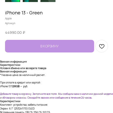
iPhone 13 - Green
Apple
Артикул:
44990.00
₽
В КОРЗИНУ
Важная информация
Характеристики
Условия обмена или возврата товара
Важная информация
*Указана цена за наличный расчет.
При оплате в кредит или картой:
iPhone 13
128GB
— руб.
Добавьте товар в корзину. Заполните все поля. Мы сообщим вам о наличии данной модели
и обговорим нюансы. Ожидайте звонок или сообщение в течение 24 часов.
Характеристики
Комплект: устройство, кабель питания
Экран: 6.1" (2532x1170) OLED
Встроенная память: 128 ГБ, 256 ГБ, 512 ГБ