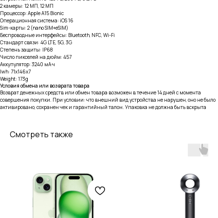
2 камеры: 12 МП, 12 МП
Процессор: Apple A15 Bionic
Операционная система: iOS 16
Sim-карты: 2 (nano SIM+eSIM)
Беспроводные интерфейсы: Bluetooth, NFC, Wi-Fi
Стандарт связи: 4G LTE, 5G, 3G
Степень защиты: IP68
Число пикселей на дюйм: 457
Аккупулятор: 3240 мА·ч
lwh: 71x146x7
Weight: 173g
Условия обмена или возврата товара
Возврат денежных средств или обмен товара возможен в течение 14 дней с момента
совершения покупки. При условии: что внешний вид устройства не нарушен, оно не было
активировано, сохранен чек и гарантийный талон. Упаковка не должна быть вскрыта
Смотреть также
тел: 8-914-926-96-10
Услуги
Каталог
iPhone
Trade-in