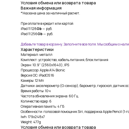
Условия обмена или возврата товара
Важная информация
*Указана цена за наличный расчет.
При оплате в кредит или картой:
iPad 11 128
Gb
— руб.
iPad 11 256
Gb
— руб.
Добавьте товар в корзину. Заполните все поля. Мы сообщим о нал
Характеристики
Материал: металл
Комплект: устройство, кабель питания, блок питания
Экран: 10.9" (2360x1640), IPS
Процессор: Apple A14 Bionic
Версия ОС: iPadOS 16
Камеры: 12 Мп
Датчики: акселерометр (G-сенсор), барометр, гироскоп, датчик о
Время работы: 10 ч
Частота обновления экрана: 60 Гц
Количество ядер: 6
Оперативная память: 4 ГБ
Особенности: голосовой помощник Siri, поддержка Apple Pencil (1‑
lwh: 179x248x7
Weight: 477g
Условия обмена или возврата товара