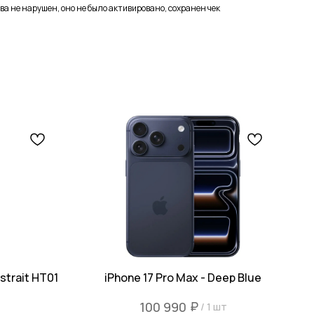
ва не нарушен, оно не было активировано, сохранен чек
strait HT01
iPhone 17 Pro Max - Deep Blue
ь
₽
100 990
/
1 шт