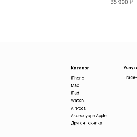
₽
35 990
Услуги
Каталог
Trade-in
iPhone
Mac
iPad
Watch
AirPods
Аксессуары Apple
Другая техника