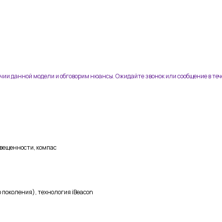
ичии данной модели и обговорим нюансы. Ожидайте звонок или сообщение в теч
свещенности, компас
го поколения), технология iBeacon