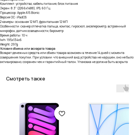
Комплект: устройство, кабель питания, блок питания
Экран: 8.3" (2266x1488), IPS, 60 Гц
Процессор: Apple A15 Bionic
Версия ОС: iPadOS
2 камеры: основная 12 МП, фронтальная 12 МП
Особенности: cканер отпечатка пальца, компас, гироскоп, акселерометр, встроенный
микрофон, датчик освещенности, барометр
Время работы: 10 ч
lwh: 195x134x6
Weight: 297g
Условия обмена или возврата товара
Возврат денежных средств или обмен товара возможен в течение 14 дней с момента
совершения покупки. При условии: что внешний вид устройства не нарушен, оно не было
активировано, сохранен чек и гарантийный талон. Упаковка не должна быть вскрыта
Смотреть также
тел: 8-914-926-96-10
Услуги
Каталог
iPhone
Trade-in
Mac